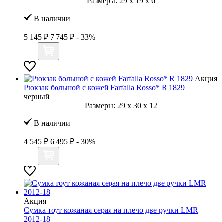
Размеры:
29
x
19
x
6
В наличии
5 145 ₽
7 745 ₽
- 33%
Акция
Рюкзак большой с кожей Farfalla Rosso* R 1829
черный
Размеры:
29
x
30
x
12
В наличии
4 545 ₽
6 495 ₽
- 30%
Акция
Сумка тоут кожаная серая на плечо две ручки LMR
2012-18