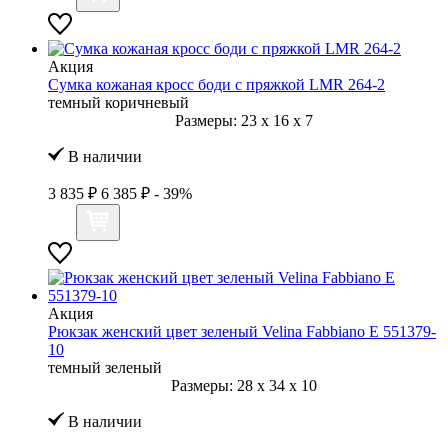
Акция
Сумка кожаная кросс боди с пряжкой LMR 264-2
темный коричневый
Размеры:
23
x
16
x
7
В наличии
3 835 ₽
6 385 ₽
- 39%
Акция
Рюкзак женский цвет зеленый Velina Fabbiano E 551379-
10
темный зеленый
Размеры:
28
x
34
x
10
В наличии