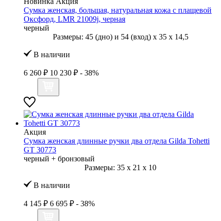
Новинка
Акция
Сумка женская, большая, натуральная кожа с плащевой
Оксфорд, LMR 21009j, черная
черный
Размеры:
45 (дно) и 54 (вход)
x
35
x
14,5
В наличии
6 260 ₽
10 230 ₽
- 38%
Акция
Сумка женская длинные ручки два отдела Gilda Tohetti
GT 30773
черный + бронзовый
Размеры:
35
x
21
x
10
В наличии
4 145 ₽
6 695 ₽
- 38%