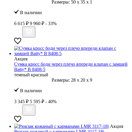
Размеры:
50
x
35
x
1
В наличии
6 615 ₽
9 960 ₽
- 33%
Акция
Сумка кросс боди через плечо впереди клапан с замшей
Batty* B 8408-5
темный красный
Размеры:
28
x
20
x
9
В наличии
3 345 ₽
5 595 ₽
- 40%
Акция
Рюкзак кожаный с карманами LMR 3117-18j