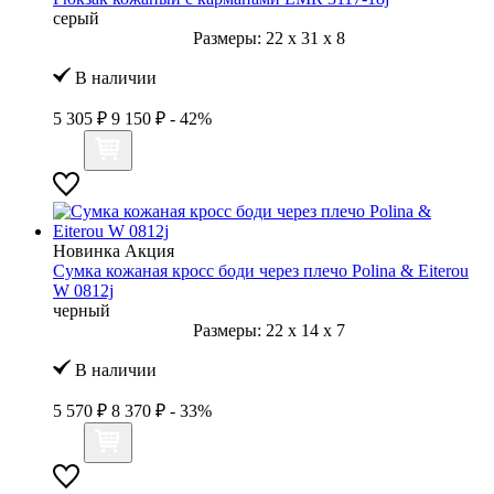
серый
Размеры:
22
x
31
x
8
В наличии
5 305 ₽
9 150 ₽
- 42%
Новинка
Акция
Сумка кожаная кросс боди через плечо Polina & Eiterou
W 0812j
черный
Размеры:
22
x
14
x
7
В наличии
5 570 ₽
8 370 ₽
- 33%