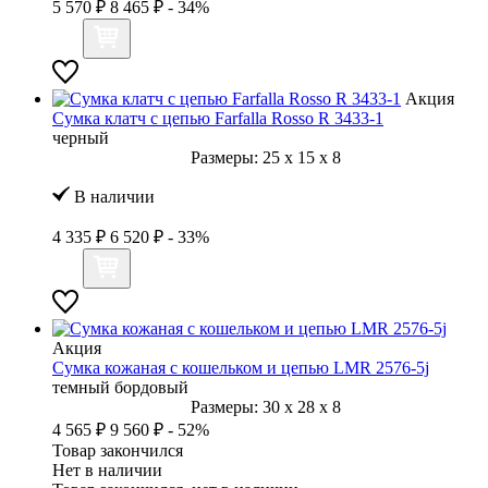
5 570 ₽
8 465 ₽
- 34%
Акция
Сумка клатч с цепью Farfalla Rosso R 3433-1
черный
Размеры:
25
x
15
x
8
В наличии
4 335 ₽
6 520 ₽
- 33%
Акция
Сумка кожаная с кошельком и цепью LMR 2576-5j
темный бордовый
Размеры:
30
x
28
x
8
4 565 ₽
9 560 ₽
- 52%
Товар закончился
Нет в наличии