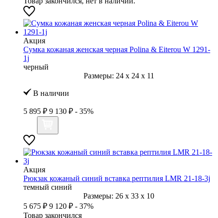
Товар закончился, нет в наличии.
Акция
Сумка кожаная женская черная Polina & Eiterou W 1291-
1j
черный
Размеры:
24
x
24
x
11
В наличии
5 895 ₽
9 130 ₽
- 35%
Акция
Рюкзак кожаный синий вставка рептилия LMR 21-18-3j
темный синий
Размеры:
26
x
33
x
10
5 675 ₽
9 120 ₽
- 37%
Товар закончился