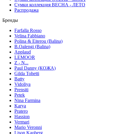
Сумки коллекция ВЕСНА - ЛЕТО
Распродажа
Бренды
Farfalla Rosso
Velina Fabbiano
Polina & Eiterou (Balina)
B.Oalengi (Balina)
Applaud
LEMOOR
Z - N...
Paul Danny (КОЖА)
Gilda Tohetti
Batty
Vidoliya
Prensiti
Petek
Nina Farmina
Karya
Pratero
Hassion
Vermari
Mario Veronni
Lison Kaoberg