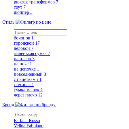
рюкзак трансформер
7
тоут
7
шоппер
3
Стиль
бочонок
1
городской
17
деловой
7
маленькая сумка
7
на плечо
3
на пояс
1
на цепочке
1
повседневный
3
с пайетками
1
стеганая
1
сумка мешок
1
через плечо
12
Бренд
Farfalla Rosso
Velina Fabbiano