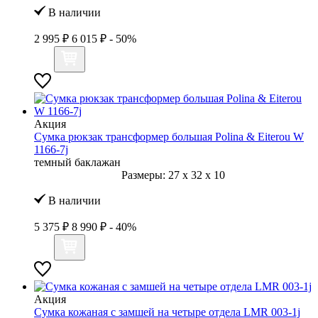
В наличии
2 995 ₽
6 015 ₽
- 50%
Акция
Сумка рюкзак трансформер большая Polina & Eiterou W
1166-7j
темный баклажан
Размеры:
27
x
32
x
10
В наличии
5 375 ₽
8 990 ₽
- 40%
Акция
Сумка кожаная с замшей на четыре отдела LMR 003-1j