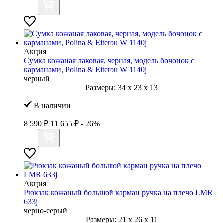
Акция
Сумка кожаная лаковая, черная, модель бочонок с
карманами, Polina & Eiterou W 1140j
черный
Размеры:
34
x
23
x
13
В наличии
8 590 ₽
11 655 ₽
- 26%
Акция
Рюкзак кожаный большой карман ручка на плечо LMR
633j
черно-серый
Размеры:
21
x
26
x
11