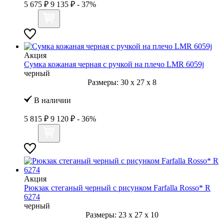
5 675 ₽
9 135 ₽
- 37%
Акция
Сумка кожаная черная с ручкой на плечо LMR 6059j
черный
Размеры:
30
x
27
x
8
В наличии
5 815 ₽
9 120 ₽
- 36%
Акция
Рюкзак стеганый черный с рисунком Farfalla Rosso* R
6274
черный
Размеры:
23
x
27
x
10