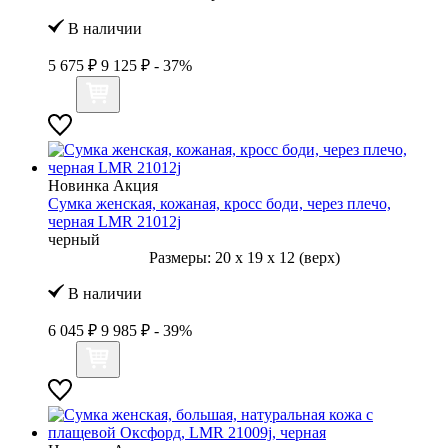
В наличии
5 675 ₽
9 125 ₽
- 37%
Новинка
Акция
Сумка женская, кожаная, кросс боди, через плечо,
черная LMR 21012j
черный
Размеры:
20
x
19
x
12 (верх)
В наличии
6 045 ₽
9 985 ₽
- 39%