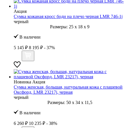
Акция
Сумка кожаная кросс боди на плечо черная LMR 746-1j
черный
Размеры:
25
x
18
x
9
В наличии
5 145 ₽
8 195 ₽
- 37%
Новинка
Акция
Сумка женская, большая, натуральная кожа с плащевой
Оксфорд, LMR 23217j, черная
черный
Размеры:
50
x
34
x
11,5
В наличии
6 260 ₽
10 235 ₽
- 38%