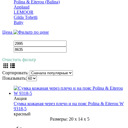
Polina & Eiterou (Balina)
Applaud
LEMOOR
Gilda Tohetti
Batty
Цена
Очистить фильтр
Сортировать:
Показывать:
Акция
Сумка кожаная через плечо и на пояс Polina & Eiterou W
9318-5
красный
Размеры:
20
x
14
x
5