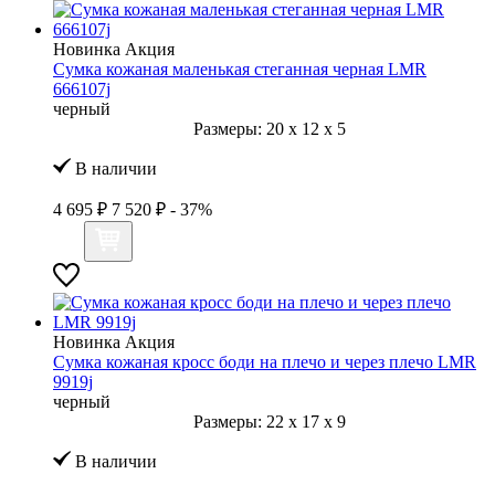
Новинка
Акция
Сумка кожаная маленькая стеганная черная LMR
666107j
черный
Размеры:
20
x
12
x
5
В наличии
4 695 ₽
7 520 ₽
- 37%
Новинка
Акция
Сумка кожаная кросс боди на плечо и через плечо LMR
9919j
черный
Размеры:
22
x
17
x
9
В наличии