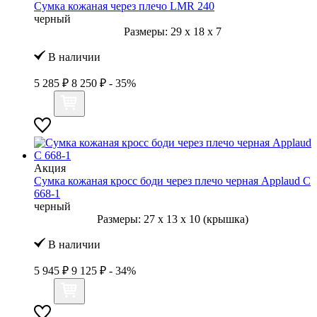
Сумка кожаная через плечо LMR 240
черный
Размеры:
29
x
18
x
7
В наличии
5 285 ₽
8 250 ₽
- 35%
Акция
Сумка кожаная кросс боди через плечо черная Applaud С
668-1
черный
Размеры:
27
x
13
x
10 (крышка)
В наличии
5 945 ₽
9 125 ₽
- 34%