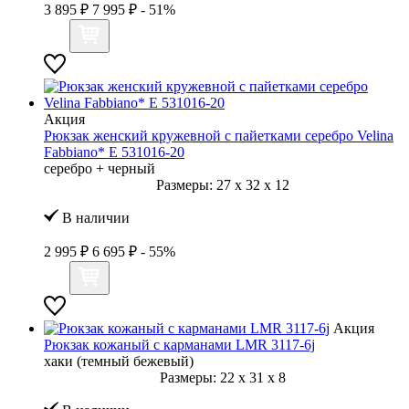
3 895 ₽
7 995 ₽
- 51%
Акция
Рюкзак женский кружевной с пайетками серебро Velina
Fabbiano* E 531016-20
серебро + черный
Размеры:
27
x
32
x
12
В наличии
2 995 ₽
6 695 ₽
- 55%
Акция
Рюкзак кожаный с карманами LMR 3117-6j
хаки (темный бежевый)
Размеры:
22
x
31
x
8