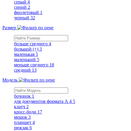
серый
4
синий
2
фиолетовый
1
черный
32
Размер
больше среднего
4
большой (+)
3
маленькая
5
маленький
5
меньше среднего
18
средний
13
Модель
бочонок
1
для документов формата А 4
5
клатч
2
кросс-боди
17
мешок
3
планшет
4
рюкзак
6