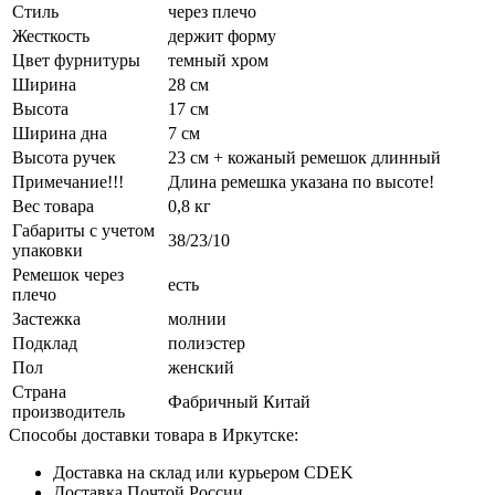
Стиль
через плечо
Жесткость
держит форму
Цвет фурнитуры
темный хром
Ширина
28 см
Высота
17 см
Ширина дна
7 см
Высота ручек
23 см + кожаный ремешок длинный
Примечание!!!
Длина ремешка указана по высоте!
Вес товара
0,8 кг
Габариты с учетом
38/23/10
упаковки
Ремешок через
есть
плечо
Застежка
молнии
Подклад
полиэстер
Пол
женский
Страна
Фабричный Китай
производитель
Способы доставки товара в Иркутске:
Доставка на склад или курьером CDEK
Доставка Почтой России