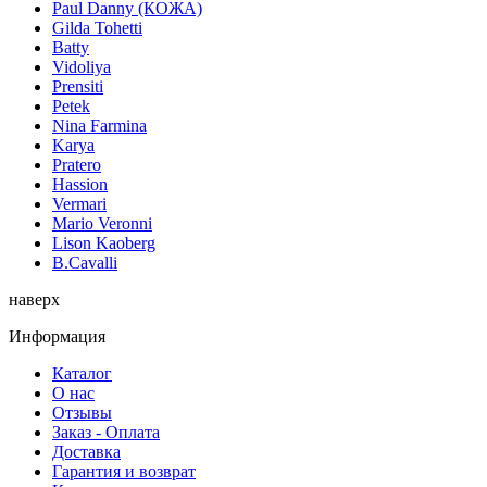
Paul Danny (КОЖА)
Gilda Tohetti
Batty
Vidoliya
Prensiti
Petek
Nina Farmina
Karya
Pratero
Hassion
Vermari
Mario Veronni
Lison Kaoberg
B.Cavalli
наверх
Информация
Каталог
О нас
Отзывы
Заказ - Оплата
Доставка
Гарантия и возврат